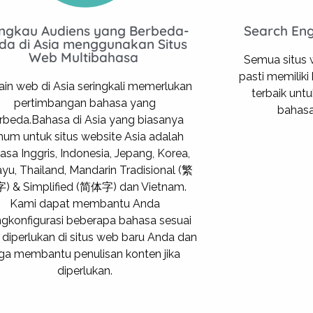
ngkau Audiens yang Berbeda-
Search Eng
da di Asia menggunakan Situs
Web Multibahasa ​
Semua situs
pasti memiliki
in web di Asia seringkali memerlukan
terbaik unt
pertimbangan bahasa yang
bahasa 
rbeda.Bahasa di Asia yang biasanya
um untuk situs website Asia adalah
asa Inggris, Indonesia, Jepang, Korea,
yu, Thailand, Mandarin Tradisional (繁
) & Simplified (简体字) dan Vietnam.
Kami dapat membantu Anda
gkonfigurasi beberapa bahasa sesuai
 diperlukan di situs web baru Anda dan
uga membantu penulisan konten jika
diperlukan.