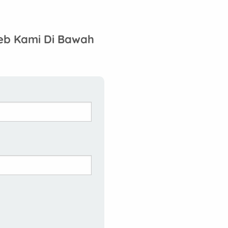
eb Kami Di Bawah