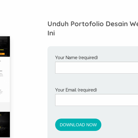
Unduh Portofolio Desain W
Ini
Your Name (required)
Your Email (required)