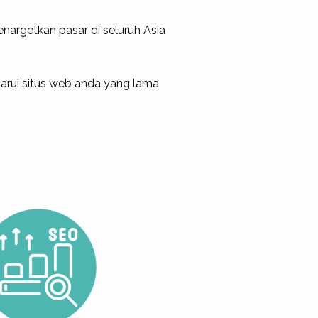
argetkan pasar di seluruh Asia
arui situs web anda yang lama